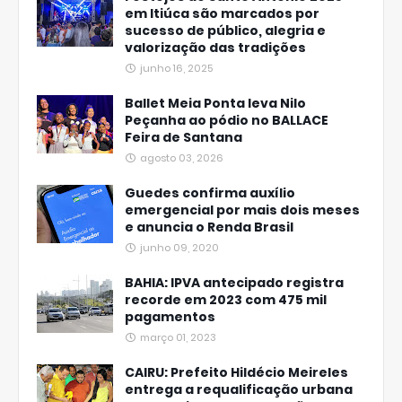
em Itiúca são marcados por
sucesso de público, alegria e
valorização das tradições
junho 16, 2025
Ballet Meia Ponta leva Nilo
Peçanha ao pódio no BALLACE
Feira de Santana
agosto 03, 2026
Guedes confirma auxílio
emergencial por mais dois meses
e anuncia o Renda Brasil
junho 09, 2020
BAHIA: IPVA antecipado registra
recorde em 2023 com 475 mil
pagamentos
março 01, 2023
CAIRU: Prefeito Hildécio Meireles
entrega a requalificação urbana