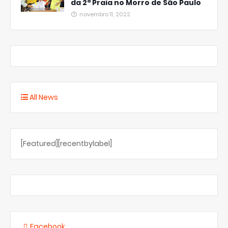
da 2ª Praia no Morro de São Paulo
novembro 11, 2022
All News
[Featured][recentbylabel]
Facebook