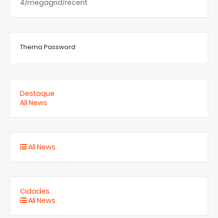
4/megagrid/recent
Thema Password
Destaque
All News
All News
Cidades
All News