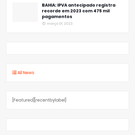
BAHIA: IPVA antecipado registra
recorde em 2023 com 475 mil
pagamentos
março 01, 2023
All News
[Featured][recentbylabel]