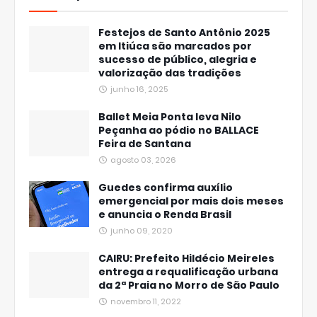
Festejos de Santo Antônio 2025
em Itiúca são marcados por
sucesso de público, alegria e
valorização das tradições
junho 16, 2025
Ballet Meia Ponta leva Nilo
Peçanha ao pódio no BALLACE
Feira de Santana
agosto 03, 2026
Guedes confirma auxílio
emergencial por mais dois meses
e anuncia o Renda Brasil
junho 09, 2020
CAIRU: Prefeito Hildécio Meireles
entrega a requalificação urbana
da 2ª Praia no Morro de São Paulo
novembro 11, 2022