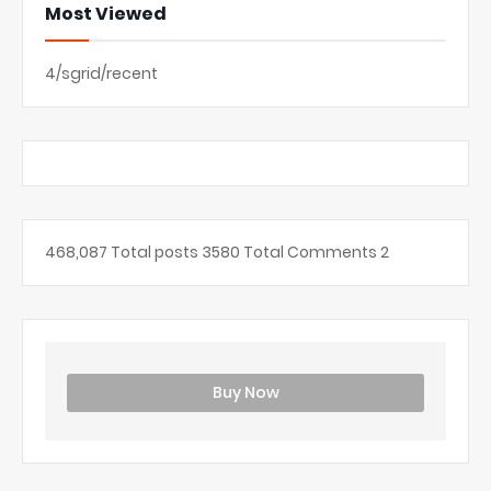
Most Viewed
4/sgrid/recent
468,087
Total posts
3580
Total Comments
2
Buy Now