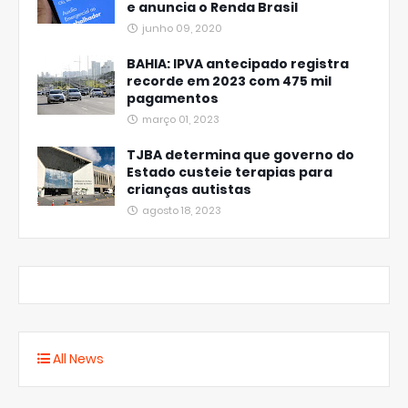
e anuncia o Renda Brasil
junho 09, 2020
BAHIA: IPVA antecipado registra
recorde em 2023 com 475 mil
pagamentos
março 01, 2023
TJBA determina que governo do
Estado custeie terapias para
crianças autistas
agosto 18, 2023
All News