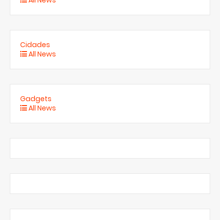
Cidades
All News
Gadgets
All News