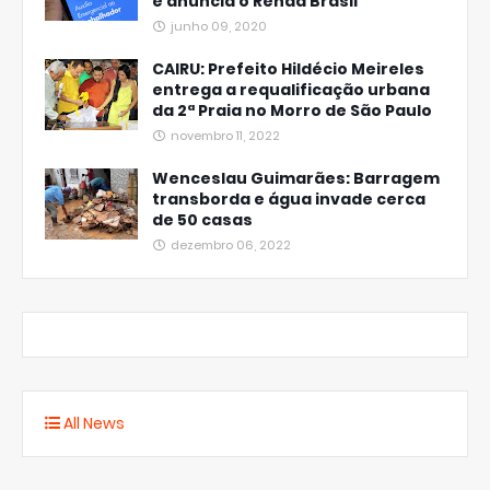
e anuncia o Renda Brasil
junho 09, 2020
CAIRU: Prefeito Hildécio Meireles
entrega a requalificação urbana
da 2ª Praia no Morro de São Paulo
novembro 11, 2022
Wenceslau Guimarães: Barragem
transborda e água invade cerca
de 50 casas
dezembro 06, 2022
All News