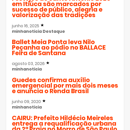
em Itiúca são marcados por
sucesso de público, alegria e
valorização das tradições
junho 16, 2025
minhanoticia
Destaque
Ballet Meia Ponta leva Nilo
Peçanha ao pódio no BALLACE
Feira de Santana
agosto 03, 2026
minhanoticia
Guedes confirma auxílio
emergencial por mais dois meses
e anuncia o Renda Brasil
junho 09, 2020
minhanoticia
CAIRU: Prefeito Hildécio Meireles
entrega a requalificação urbana
da 2ª Praia no Morro de São Paulo