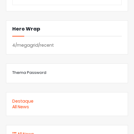
Hero Wrap
4/megagrid/recent
Thema Password
Destaque
All News
All News