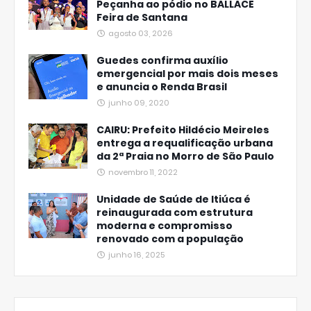
Peçanha ao pódio no BALLACE
Feira de Santana
agosto 03, 2026
Guedes confirma auxílio
emergencial por mais dois meses
e anuncia o Renda Brasil
junho 09, 2020
CAIRU: Prefeito Hildécio Meireles
entrega a requalificação urbana
da 2ª Praia no Morro de São Paulo
novembro 11, 2022
Unidade de Saúde de Itiúca é
reinaugurada com estrutura
moderna e compromisso
renovado com a população
junho 16, 2025