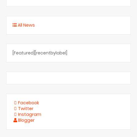
All News
[Featured][recentbylabel]
Facebook
Twitter
Instagram
Blogger