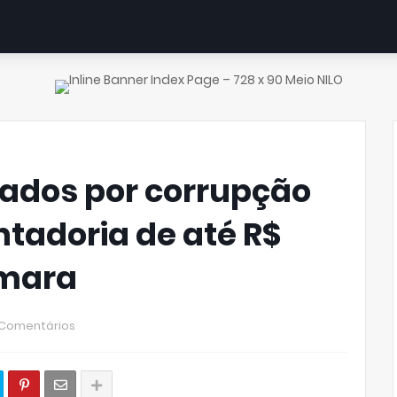
ados por corrupção
tadoria de até R$
âmara
 Comentários