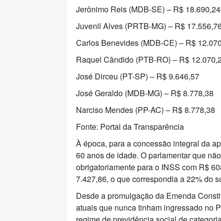
Jerônimo Reis (MDB-SE) – R$ 18.690,24
Juvenil Alves (PRTB-MG) – R$ 17.556,7
Carlos Benevides (MDB-CE) – R$ 12.07
Raquel Cândido (PTB-RO) – R$ 12.070,
José Dirceu (PT-SP) – R$ 9.646,57
José Geraldo (MDB-MG) – R$ 8.778,38
Narciso Mendes (PP-AC) – R$ 8.778,38
Fonte: Portal da Transparência
À época, para a concessão integral da apo
60 anos de idade. O parlamentar que não 
obrigatoriamente para o INSS com R$ 608,
7.427,86, o que correspondia a 22% do s
Desde a promulgação da Emenda Constitu
atuais que nunca tinham ingressado no 
regime de previdência social de categoria