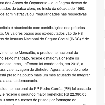
ema dos Anões do Orçamento – que flagrou desvio de
tados do baixo clero, no início da década de 1990.
de administrativa ou irregularidades nas respectivas
nefício é abastecido com contribuições dos próprios
ico. Os valores pagos aos ex-deputados vão de R$
to do Instituto Nacional do Seguro Social (INSS) é de
imento no Mensalão, o presidente nacional do
no sexto mandato, recebe o maior valor entre os
 do esquema, Jefferson foi condenado, em 2012, a
assiva e lavagem de dinheiro. Agora, aliado do chefe
e está preso há pouco mais um mês acusado de integrar
ra atacar a democracia.
sidente nacional do PP Pedro Corrêa (PE) foi cassado
le recebe o segundo maior benefício: R$ 22.380,05.
a 9 anos e 5 meses de prisão por formação de