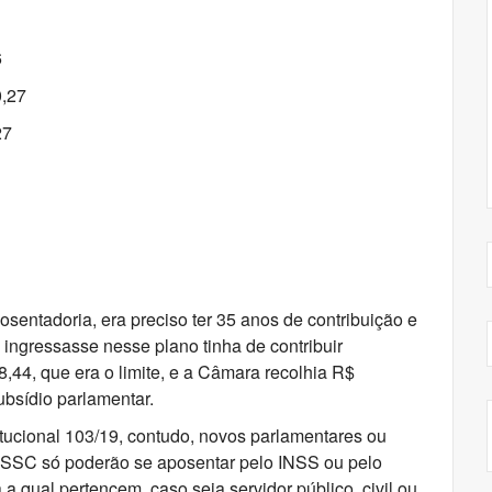
6
0,27
27
sentadoria, era preciso ter 35 anos de contribuição e
ingressasse nesse plano tinha de contribuir
44, que era o limite, e a Câmara recolhia R$
ubsídio parlamentar.
cional 103/19, contudo, novos parlamentares ou
PSSC só poderão se aposentar pelo INSS ou pelo
 a qual pertencem, caso seja servidor público, civil ou