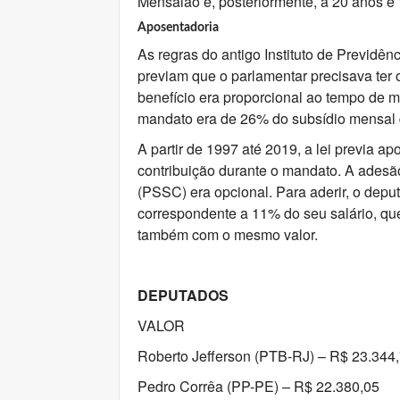
Mensalão e, posteriormente, a 20 anos e
Aposentadoria
As regras do antigo Instituto de Previdên
previam que o parlamentar precisava ter 
benefício era proporcional ao tempo de m
mandato era de 26% do subsídio mensal d
A partir de 1997 até 2019, a lei previa 
contribuição durante o mandato. A adesã
(PSSC) era opcional. Para aderir, o dep
correspondente a 11% do seu salário, qu
também com o mesmo valor.
DEPUTADOS
VALOR
Roberto Jefferson (PTB-RJ) – R$ 23.344
Pedro Corrêa (PP-PE) – R$ 22.380,05