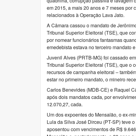
quadrilha, corrupção passiva e lavagem
em 2015, a mais 20 anos e 7 meses por c
relacionados à Operação Lava Jato.
A Câmara cassou o mandato de Jerônimo
Tribunal Superior Eleitoral (TSE), que c
por nomear funcionários fantasmas quando
emedebista estava no terceiro mandato e
Juvenil Alves (PRTB-MG) foi cassado e
Tribunal Superior Eleitoral (TSE), que o 
recursos de campanha eleitoral – també
estar no primeiro mandato, o mineiro rec
Carlos Benevides (MDB-CE) e Raquel Câ
após dois mandatos cada, por envolvim
12.070,27, cada.
Um dos expoentes do Mensalão, o ex-mini
Lula da Silva José Dirceu (PT-SP) teve
aposentou com vencimentos de R$ 9.646,5