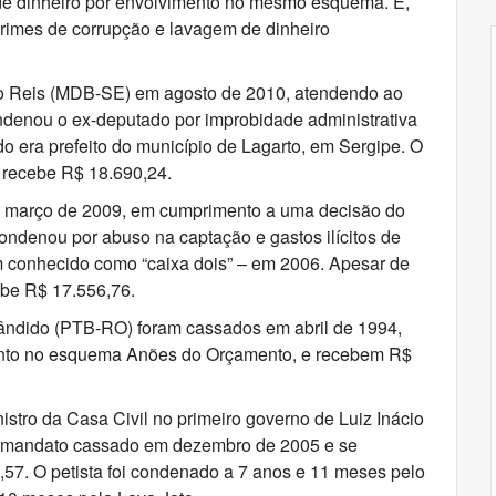
 de dinheiro por envolvimento no mesmo esquema. E,
rimes de corrupção e lavagem de dinheiro
 Reis (MDB-SE) em agosto de 2010, atendendo ao
ondenou o ex-deputado por improbidade administrativa
 era prefeito do município de Lagarto, em Sergipe. O
 recebe R$ 18.690,24.
m março de 2009, em cumprimento a uma decisão do
condenou por abuso na captação e gastos ilícitos de
m conhecido como “caixa dois” – em 2006. Apesar de
ebe R$ 17.556,76.
ndido (PTB-RO) foram cassados em abril de 1994,
ento no esquema Anões do Orçamento, e recebem R$
stro da Casa Civil no primeiro governo de Luiz Inácio
 o mandato cassado em dezembro de 2005 e se
7. O petista foi condenado a 7 anos e 11 meses pelo