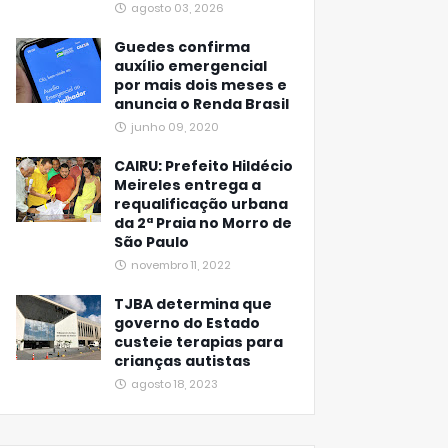
agosto 03, 2026
Guedes confirma
auxílio emergencial
por mais dois meses e
anuncia o Renda Brasil
junho 09, 2020
CAIRU: Prefeito Hildécio
Meireles entrega a
requalificação urbana
da 2ª Praia no Morro de
São Paulo
novembro 11, 2022
TJBA determina que
governo do Estado
custeie terapias para
crianças autistas
agosto 18, 2023