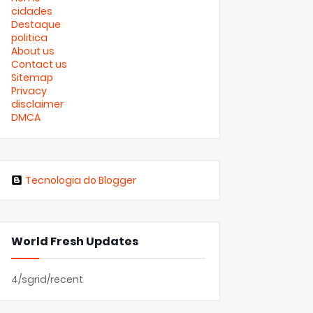
cidades
Destaque
politica
About us
Contact us
Sitemap
Privacy
disclaimer
DMCA
Tecnologia do Blogger
World Fresh Updates
4/sgrid/recent