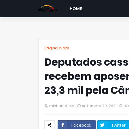
HOME
Página inicial
Deputados cass
recebem aposen
23,3 mil pela C
minhanoticia
setembro 20, 2021
0
Facebook
Twitter