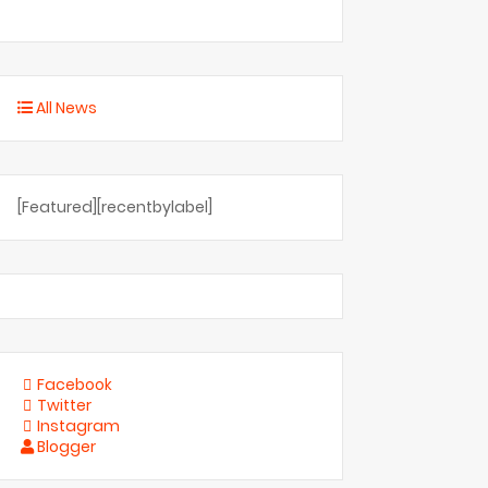
All News
[Featured][recentbylabel]
Facebook
Twitter
Instagram
Blogger