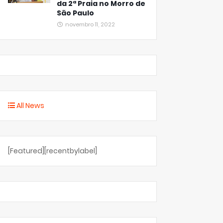
da 2ª Praia no Morro de
São Paulo
novembro 11, 2022
All News
[Featured][recentbylabel]