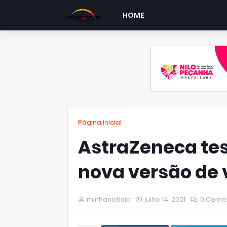
HOME
Página inicial
AstraZeneca tes
nova versão de 
minhanoticia
julho 14, 2021
0 Come