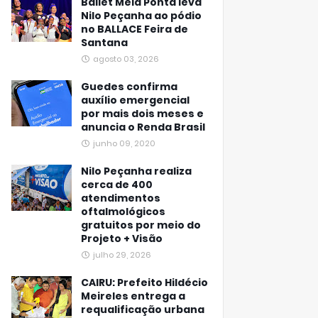
Ballet Meia Ponta leva
Nilo Peçanha ao pódio
no BALLACE Feira de
Santana
agosto 03, 2026
Guedes confirma
auxílio emergencial
por mais dois meses e
anuncia o Renda Brasil
junho 09, 2020
Nilo Peçanha realiza
cerca de 400
atendimentos
oftalmológicos
gratuitos por meio do
Projeto + Visão
julho 29, 2026
CAIRU: Prefeito Hildécio
Meireles entrega a
requalificação urbana