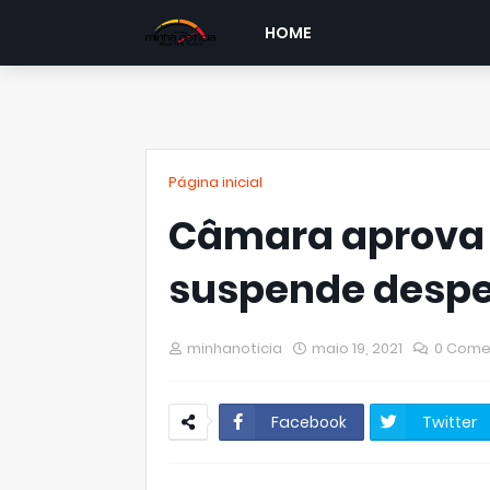
HOME
Página inicial
Câmara aprova 
suspende despej
minhanoticia
maio 19, 2021
0 Come
Facebook
Twitter