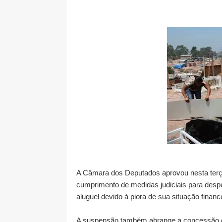
A Câmara dos Deputados aprovou nesta terça
cumprimento de medidas judiciais para despej
aluguel devido à piora de sua situação finan
A suspensão também abrange a concessão de