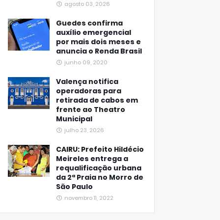
agosto 03, 2026
Guedes confirma
auxílio emergencial
por mais dois meses e
anuncia o Renda Brasil
junho 09, 2020
Valença notifica
operadoras para
retirada de cabos em
frente ao Theatro
Municipal
julho 23, 2026
CAIRU: Prefeito Hildécio
Meireles entrega a
requalificação urbana
da 2ª Praia no Morro de
São Paulo
novembro 11, 2022