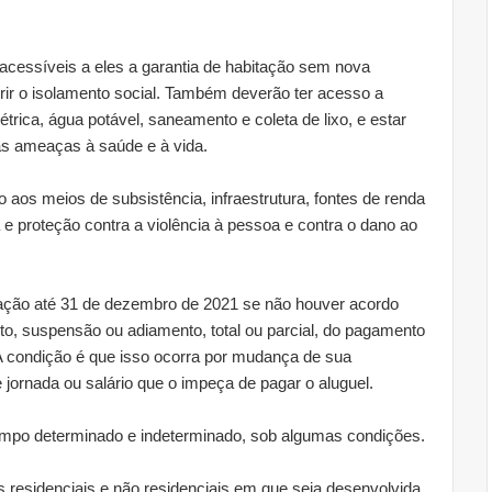
acessíveis a eles a garantia de habitação sem nova
 o isolamento social. Também deverão ter acesso a
trica, água potável, saneamento e coleta de lixo, e estar
ras ameaças à saúde e à vida.
 aos meios de subsistência, infraestrutura, fontes de renda
e proteção contra a violência à pessoa e contra o dano ao
locação até 31 de dezembro de 2021 se não houver acordo
o, suspensão ou adiamento, total ou parcial, do pagamento
. A condição é que isso ocorra por mudança de sua
 jornada ou salário que o impeça de pagar o aluguel.
tempo determinado e indeterminado, sob algumas condições.
is residenciais e não residenciais em que seja desenvolvida