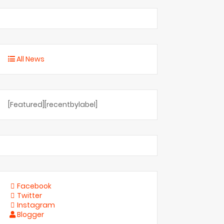
All News
[Featured][recentbylabel]
Facebook
Twitter
Instagram
Blogger