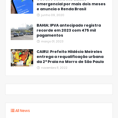
emergencial por mais dois meses
e anuncia o Renda Brasil
junho 09, 2020
BAHIA: IPVA antecipado registra
recorde em 2023 com 475 mil
pagamentos
março 01, 2023
CAIRU: Prefeito Hildécio Meireles
entrega a requalificação urbana
da 2ª Praia no Morro de São Paulo
novembro 11, 2022
All News