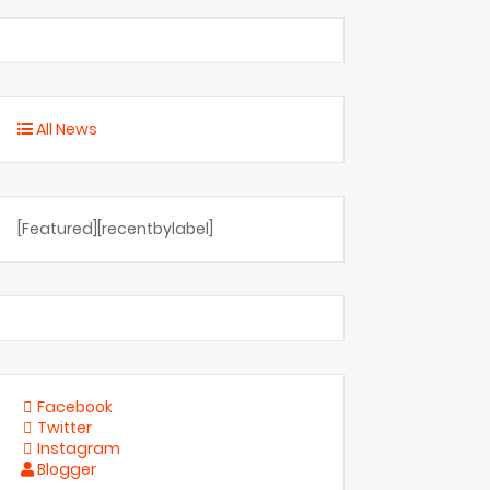
All News
[Featured][recentbylabel]
Facebook
Twitter
Instagram
Blogger