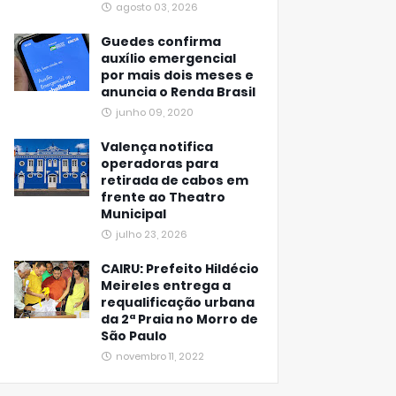
agosto 03, 2026
Guedes confirma
auxílio emergencial
por mais dois meses e
anuncia o Renda Brasil
junho 09, 2020
Valença notifica
operadoras para
retirada de cabos em
frente ao Theatro
Municipal
julho 23, 2026
CAIRU: Prefeito Hildécio
Meireles entrega a
requalificação urbana
da 2ª Praia no Morro de
São Paulo
novembro 11, 2022