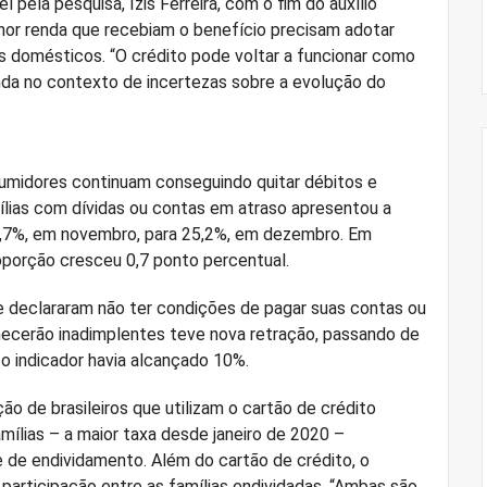
ela pesquisa, Izis Ferreira, com o fim do auxílio
enor renda que recebiam o benefício precisam adotar
s domésticos. “O crédito pode voltar a funcionar como
nda no contexto de incertezas sobre a evolução do
sumidores continuam conseguindo quitar débitos e
ílias com dívidas ou contas em atraso apresentou a
5,7%, em novembro, para 25,2%, em dezembro. Em
porção cresceu 0,7 ponto percentual.
e declararam não ter condições de pagar suas contas ou
necerão inadimplentes teve nova retração, passando de
o indicador havia alcançado 10%.
ão de brasileiros que utilizam o cartão de crédito
mílias – a maior taxa desde janeiro de 2020 –
 de endividamento. Além do cartão de crédito, o
articipação entre as famílias endividadas. “Ambas são