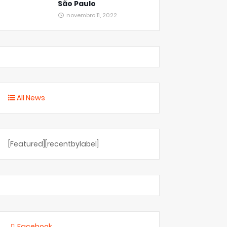
São Paulo
novembro 11, 2022
All News
[Featured][recentbylabel]
Facebook