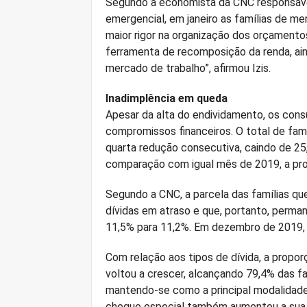
Segundo a economista da CNC responsável p
emergencial, em janeiro as famílias de m
maior rigor na organização dos orçamento
ferramenta de recomposição da renda, ai
mercado de trabalho”, afirmou Izis.
Inadimplência em queda
Apesar da alta do endividamento, os con
compromissos financeiros. O total de fam
quarta redução consecutiva, caindo de 2
comparação com igual mês de 2019, a pro
Segundo a CNC, a parcela das famílias qu
dívidas em atraso e que, portanto, perma
11,5% para 11,2%. Em dezembro de 2019, 
Com relação aos tipos de dívida, a proporç
voltou a crescer, alcançando 79,4% das fa
mantendo-se como a principal modalidade
cheque especial também aumentou a sua p