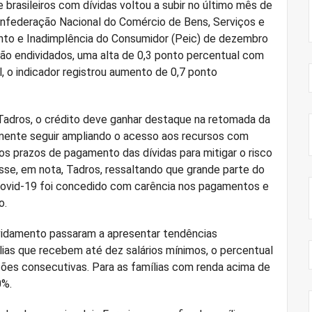
brasileiros com dívidas voltou a subir no último mês de
Confederação Nacional do Comércio de Bens, Serviços e
nto e Inadimplência do Consumidor (Peic) de dezembro
o endividados, uma alta de 0,3 ponto percentual com
, o indicador registrou aumento de 0,7 ponto
Tadros, o crédito deve ganhar destaque na retomada da
mente seguir ampliando o acesso aos recursos com
s prazos de pagamento das dívidas para mitigar o risco
disse, em nota, Tadros, ressaltando que grande parte do
covid-19 foi concedido com carência nos pagamentos e
o.
dividamento passaram a apresentar tendências
ias que recebem até dez salários mínimos, o percentual
uções consecutivas. Para as famílias com renda acima de
0%.