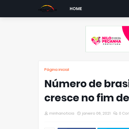
HOME
Página inicial
Número de brasi
cresce no fim d
minhanoticia
janeiro 06, 2021
0 Co