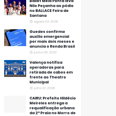
Ballet Meia Ponta leva
Nilo Peçanha ao pódio
no BALLACE Feira de
Santana
agosto 03, 2026
Guedes confirma
auxílio emergencial
por mais dois meses e
anuncia o Renda Brasil
junho 09, 2020
Valença notifica
operadoras para
retirada de cabos em
frente ao Theatro
Municipal
julho 23, 2026
CAIRU: Prefeito Hildécio
Meireles entrega a
requalificação urbana
da 2ª Praia no Morro de