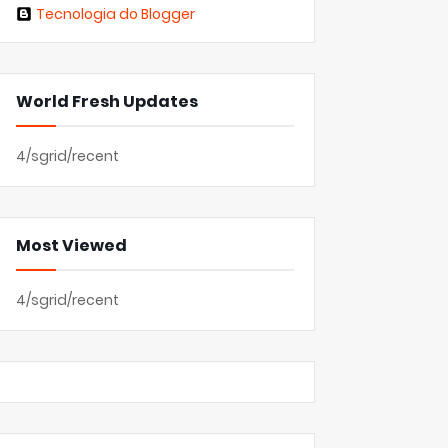
Tecnologia do Blogger
World Fresh Updates
4/sgrid/recent
Most Viewed
4/sgrid/recent