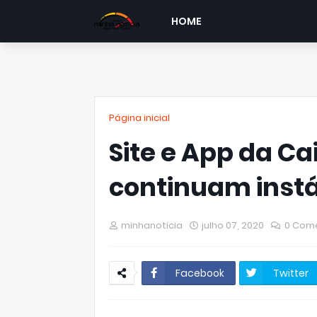
HOME
Página inicial
Site e App da C
continuam instá
minhanoticia
julho 07, 2020
0 Come
Facebook
Twitter