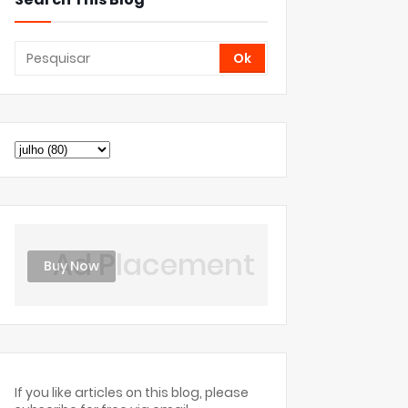
Ad Placement
Buy Now
If you like articles on this blog, please