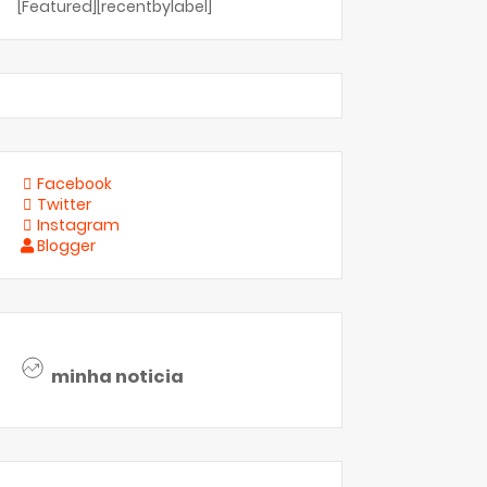
[Featured][recentbylabel]
Facebook
Twitter
Instagram
Blogger
minha noticia