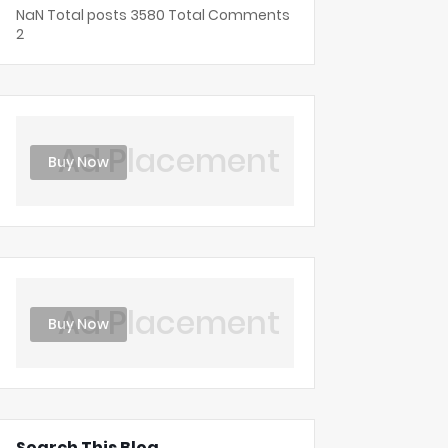
NaN
Total posts
3580
Total Comments
2
Ad Placement
Buy Now
Ad Placement
Buy Now
Search This Blog