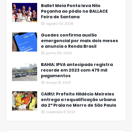
Ballet Meia Ponta leva Nilo
Peçanha ao pódio no BALLACE
Feira de Santana
agosto 03, 2026
Guedes confirma auxílio
emergencial por mais dois meses
e anuncia o Renda Brasil
junho 09, 2020
BAHIA: IPVA antecipado registra
recorde em 2023 com 475 mil
pagamentos
março 01, 2023
CAIRU: Prefeito Hildécio Meireles
entrega a requalificação urbana
da 2ª Praia no Morro de São Paulo
novembro 11, 2022