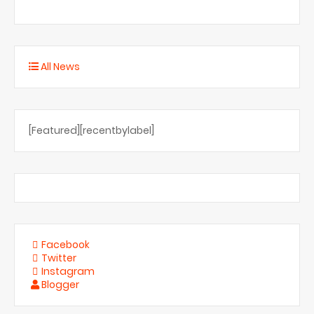
All News
[Featured][recentbylabel]
Facebook
Twitter
Instagram
Blogger