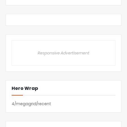
Responsive Advertisement
Hero Wrap
4/megagrid/recent