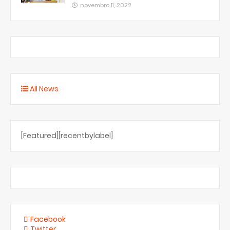
novembro 11, 2022
All News
[Featured][recentbylabel]
Facebook
Twitter