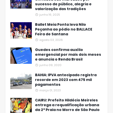
sucesso de público, alegria e
valorização das tradições
junho 16, 2025
Ballet Meia Ponta leva Nilo
Peçanha ao pódio no BALLACE
Feira de Santana
agosto 03, 2026
Guedes confirma auxílio
emergencial por mais dois meses
e anuncia o Renda Brasil
junho 09, 2020
BAHIA: IPVA antecipado registra
recorde em 2023 com 475 mil
pagamentos
março 01, 2023
CAIRU: Prefeito Hildécio Meireles
entrega a requalificação urbana
da 2ª Praia no Morro de São Paulo