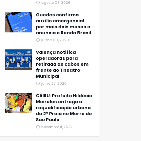
agosto 03, 2026
Guedes confirma
auxílio emergencial
por mais dois meses e
anuncia o Renda Brasil
junho 09, 2020
Valença notifica
operadoras para
retirada de cabos em
frente ao Theatro
Municipal
julho 23, 2026
CAIRU: Prefeito Hildécio
Meireles entrega a
requalificação urbana
da 2ª Praia no Morro de
São Paulo
novembro 11, 2022