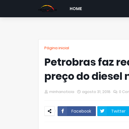
HOME
Página inicial
Petrobras faz r
preço do diesel 
minhanoticia
agosto 31, 2018
0 Co
Facebook
Twitter