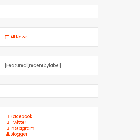
All News
[Featured][recentbylabel]
Facebook
Twitter
Instagram
Blogger