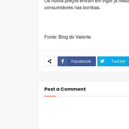
Os novos preços entram em vigor já nesta
consumidores nas bombas.
Fonte: Blog do Valente
Facebook
Twitter
Post a Comment