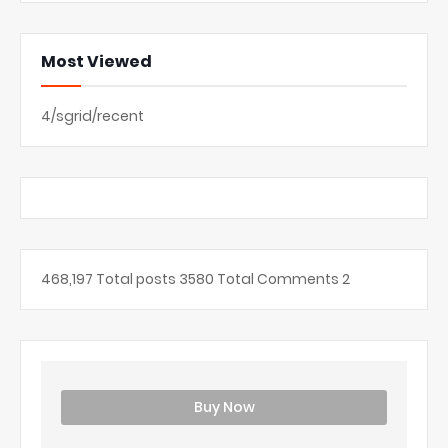
Most Viewed
4/sgrid/recent
468,197
Total posts
3580
Total Comments
2
Buy Now