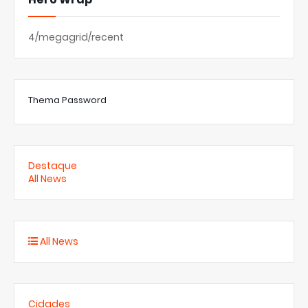
4/megagrid/recent
Thema Password
Destaque
All News
All News
Cidades