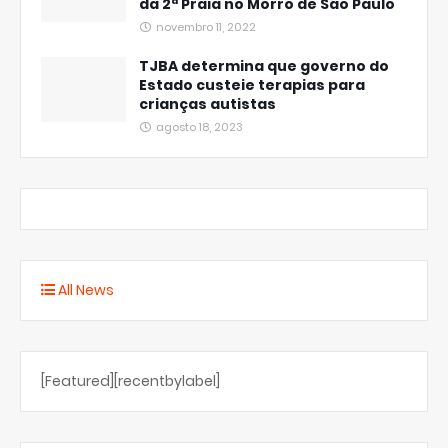
da 2ª Praia no Morro de São Paulo
novembro 11, 2022
TJBA determina que governo do
Estado custeie terapias para
crianças autistas
agosto 18, 2023
All News
[Featured][recentbylabel]