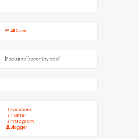
All News
[Featured][recentbylabel]
Facebook
Twitter
Instagram
Blogger