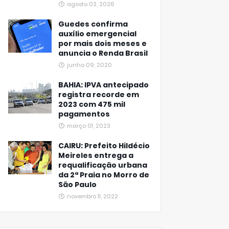
agosto 03, 2026
Guedes confirma
auxílio emergencial
por mais dois meses e
anuncia o Renda Brasil
junho 09, 2020
BAHIA: IPVA antecipado
registra recorde em
2023 com 475 mil
pagamentos
março 01, 2023
CAIRU: Prefeito Hildécio
Meireles entrega a
requalificação urbana
da 2ª Praia no Morro de
São Paulo
novembro 11, 2022