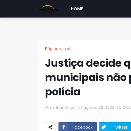
HOME
Página inicial
Justiça decide 
municipais não
polícia
minhanoticia
agosto 22, 2022
0 C
Facebook
Twitter