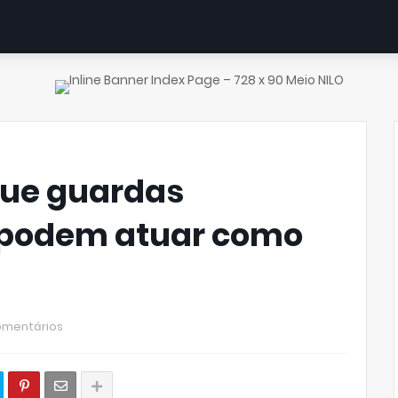
que guardas
 podem atuar como
omentários