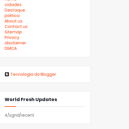
cidades
Destaque
politica
About us
Contact us
Sitemap
Privacy
disclaimer
DMCA
Tecnologia do Blogger
World Fresh Updates
4/sgrid/recent