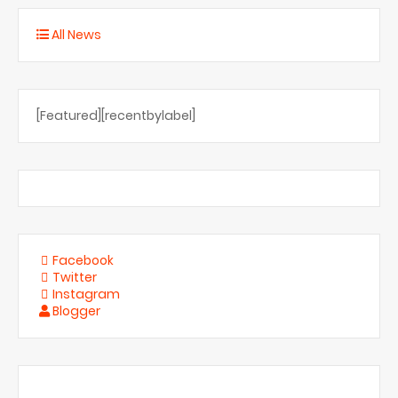
All News
[Featured][recentbylabel]
Facebook
Twitter
Instagram
Blogger