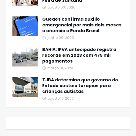
Feira de Santana
agosto 03, 2026
Guedes confirma auxílio
emergencial por mais dois meses
e anuncia o Renda Brasil
junho 09, 2020
BAHIA: IPVA antecipado registra
recorde em 2023 com 475 mil
pagamentos
março 01, 2023
TJBA determina que governo do
Estado custeie terapias para
crianças autistas
agosto 18, 2023