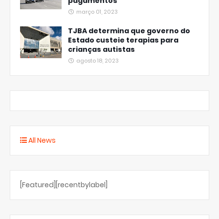
pagamentos
março 01, 2023
TJBA determina que governo do
Estado custeie terapias para
crianças autistas
agosto 18, 2023
All News
[Featured][recentbylabel]