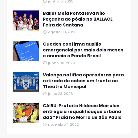
junho 16, 2025
Ballet Meia Ponta leva Nilo
Peçanha ao pódio no BALLACE
Feira de Santana
agosto 03, 2026
Guedes confirma auxílio
emergencial por mais dois meses
e anuncia o Renda Brasil
junho 09, 2020
Valença notifica operadoras para
retirada de cabos em frente ao
Theatro Municipal
julho 23, 2026
CAIRU: Prefeito Hildécio Meireles
entrega a requalificação urbana
da 2ª Praia no Morro de São Paulo
novembro 11, 2022