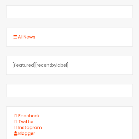
All News
[Featured][recentbylabel]
Facebook
Twitter
Instagram
Blogger