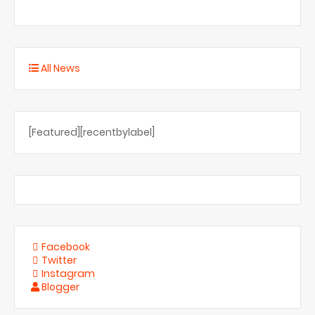
All News
[Featured][recentbylabel]
Facebook
Twitter
Instagram
Blogger