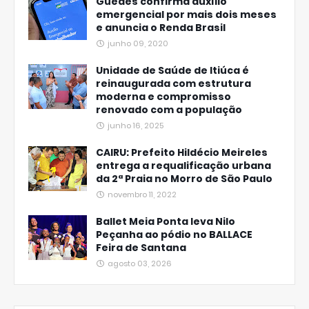
Guedes confirma auxílio
emergencial por mais dois meses
e anuncia o Renda Brasil
junho 09, 2020
Unidade de Saúde de Itiúca é
reinaugurada com estrutura
moderna e compromisso
renovado com a população
junho 16, 2025
CAIRU: Prefeito Hildécio Meireles
entrega a requalificação urbana
da 2ª Praia no Morro de São Paulo
novembro 11, 2022
Ballet Meia Ponta leva Nilo
Peçanha ao pódio no BALLACE
Feira de Santana
agosto 03, 2026