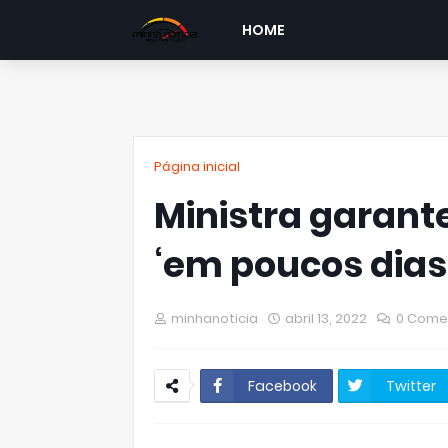
HOME
Página inicial
Ministra garante
‘em poucos dias
minhanoticia
abril 13, 2022
0 Come
Facebook
Twitter