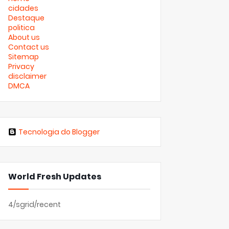
cidades
Destaque
politica
About us
Contact us
Sitemap
Privacy
disclaimer
DMCA
Tecnologia do Blogger
World Fresh Updates
4/sgrid/recent