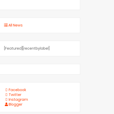
All News
[Featured][recentbylabel]
Facebook
Twitter
Instagram
Blogger