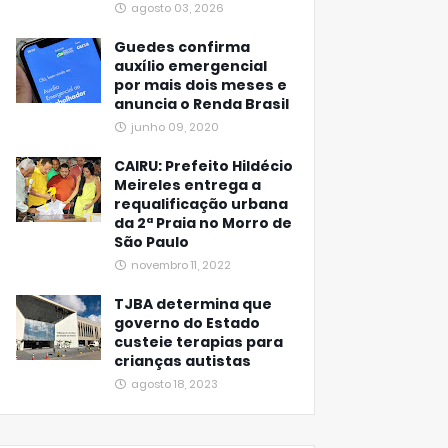
agosto 03, 2026
Guedes confirma
auxílio emergencial
por mais dois meses e
anuncia o Renda Brasil
junho 09, 2020
CAIRU: Prefeito Hildécio
Meireles entrega a
requalificação urbana
da 2ª Praia no Morro de
São Paulo
novembro 11, 2022
TJBA determina que
governo do Estado
custeie terapias para
crianças autistas
agosto 18, 2023