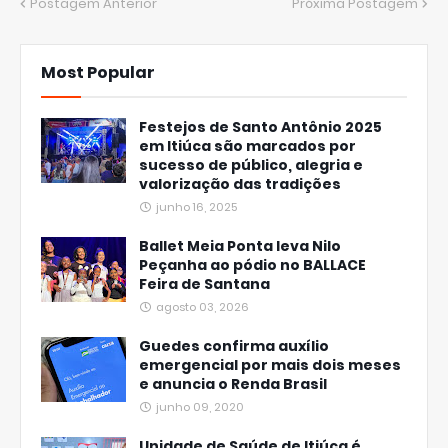
Postagem Anterior
Próxima Postagem
Most Popular
Festejos de Santo Antônio 2025
em Itiúca são marcados por
sucesso de público, alegria e
valorização das tradições
junho 16, 2025
Ballet Meia Ponta leva Nilo
Peçanha ao pódio no BALLACE
Feira de Santana
agosto 03, 2026
Guedes confirma auxílio
emergencial por mais dois meses
e anuncia o Renda Brasil
junho 09, 2020
Unidade de Saúde de Itiúca é