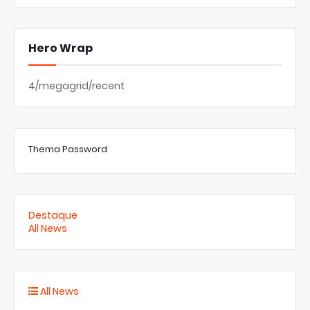
Hero Wrap
4/megagrid/recent
Thema Password
Destaque
All News
All News