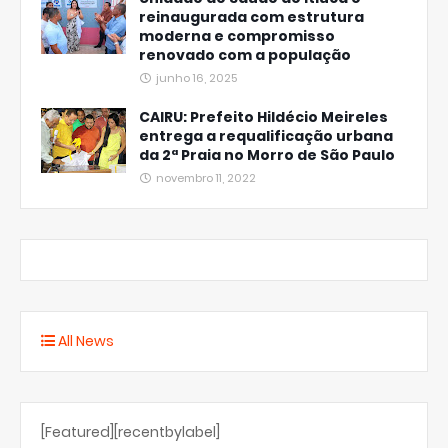
reinaugurada com estrutura
moderna e compromisso
renovado com a população
junho 16, 2025
CAIRU: Prefeito Hildécio Meireles
entrega a requalificação urbana
da 2ª Praia no Morro de São Paulo
novembro 11, 2022
All News
[Featured][recentbylabel]