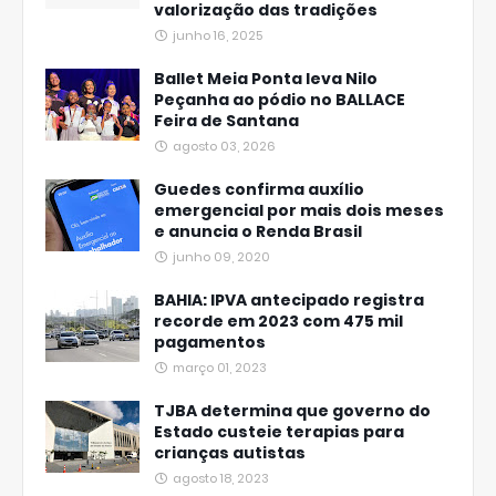
valorização das tradições
junho 16, 2025
Ballet Meia Ponta leva Nilo
Peçanha ao pódio no BALLACE
Feira de Santana
agosto 03, 2026
Guedes confirma auxílio
emergencial por mais dois meses
e anuncia o Renda Brasil
junho 09, 2020
BAHIA: IPVA antecipado registra
recorde em 2023 com 475 mil
pagamentos
março 01, 2023
TJBA determina que governo do
Estado custeie terapias para
crianças autistas
agosto 18, 2023