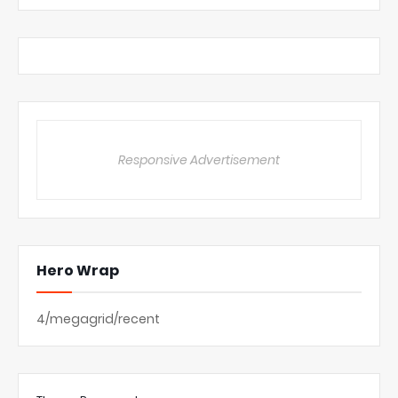
Responsive Advertisement
Hero Wrap
4/megagrid/recent