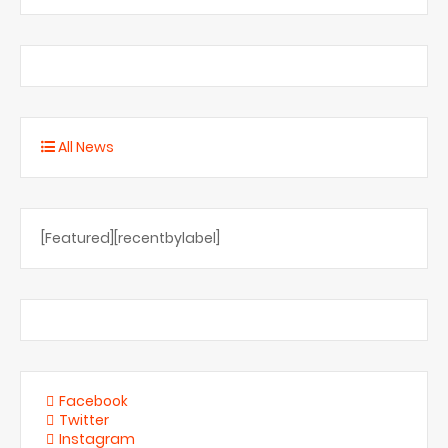
All News
[Featured][recentbylabel]
Facebook
Twitter
Instagram