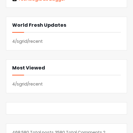
World Fresh Updates
4/sgrid/recent
Most Viewed
4/sgrid/recent
468,580
Total posts
3580
Total Comments
2