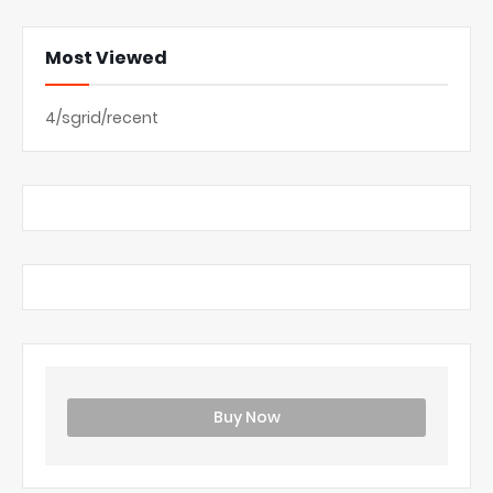
Most Viewed
4/sgrid/recent
Buy Now