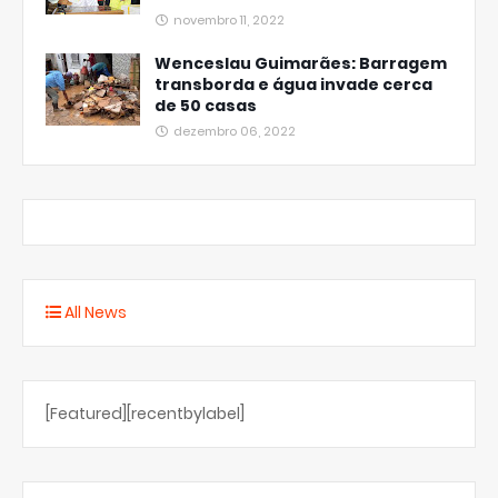
novembro 11, 2022
Wenceslau Guimarães: Barragem
transborda e água invade cerca
de 50 casas
dezembro 06, 2022
All News
[Featured][recentbylabel]