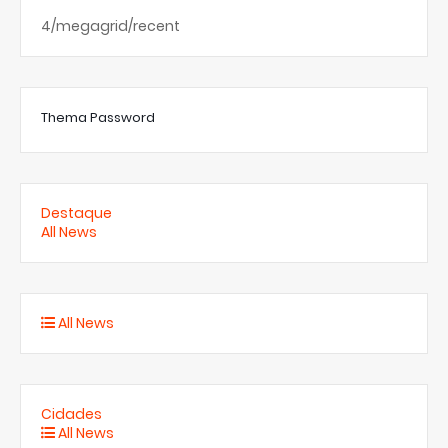
4/megagrid/recent
Thema Password
Destaque
All News
All News
Cidades
All News