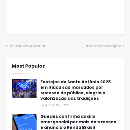
Postagem Anterior
Próxima Postagem
Most Popular
Festejos de Santo Antônio 2025
em Itiúca são marcados por
sucesso de público, alegria e
valorização das tradições
junho 16, 2025
Guedes confirma auxílio
emergencial por mais dois meses
e anuncia o Renda Brasil