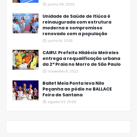
junho 09, 2020
Unidade de Saúde de Itiúca é
reinaugurada com estrutura
moderna e compromisso
renovado com a população
junho 16, 2025
CAIRU: Prefeito Hildécio Meireles
entrega a requalificação urbana
da 2ª Praia no Morro de São Paulo
novembro 11, 2022
Ballet Meia Ponta leva Nilo
Peçanha ao pódio no BALLACE
Feira de Santana
agosto 03, 2026