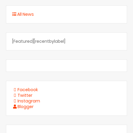
All News
[Featured][recentbylabel]
Facebook
Twitter
Instagram
Blogger