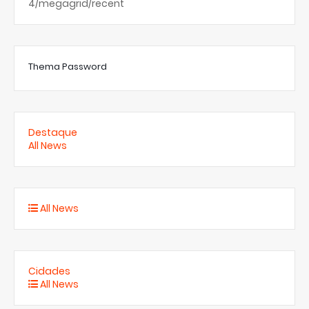
4/megagrid/recent
Thema Password
Destaque
All News
All News
Cidades
All News