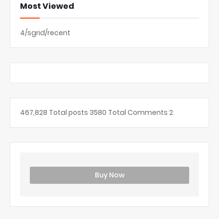
Most Viewed
4/sgrid/recent
467,828
Total posts
3580
Total Comments
2
Buy Now