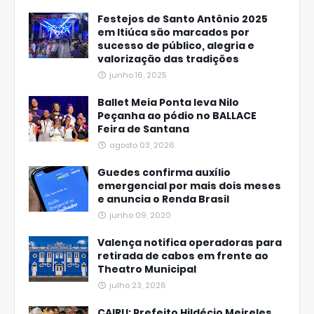
Festejos de Santo Antônio 2025
em Itiúca são marcados por
sucesso de público, alegria e
valorização das tradições
junho 16, 2025
Ballet Meia Ponta leva Nilo
Peçanha ao pódio no BALLACE
Feira de Santana
agosto 03, 2026
Guedes confirma auxílio
emergencial por mais dois meses
e anuncia o Renda Brasil
junho 09, 2020
Valença notifica operadoras para
retirada de cabos em frente ao
Theatro Municipal
julho 23, 2026
CAIRU: Prefeito Hildécio Meireles