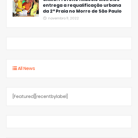
entrega a requalificação urbana
da 2ª Praia no Morro de São Paulo
novembro 11, 2022
All News
[Featured][recentbylabel]