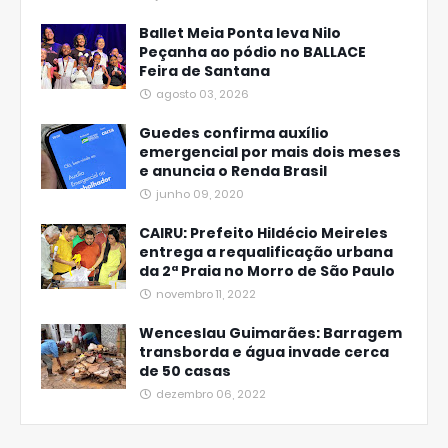
Ballet Meia Ponta leva Nilo
Peçanha ao pódio no BALLACE
Feira de Santana
agosto 03, 2026
Guedes confirma auxílio
emergencial por mais dois meses
e anuncia o Renda Brasil
junho 09, 2020
CAIRU: Prefeito Hildécio Meireles
entrega a requalificação urbana
da 2ª Praia no Morro de São Paulo
novembro 11, 2022
Wenceslau Guimarães: Barragem
transborda e água invade cerca
de 50 casas
dezembro 06, 2022