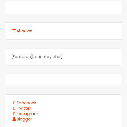
All News
[Featured][recentbylabel]
Facebook
Twitter
Instagram
Blogger