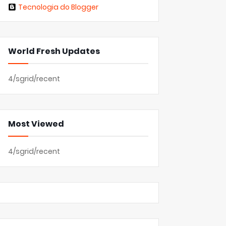
Tecnologia do Blogger
World Fresh Updates
4/sgrid/recent
Most Viewed
4/sgrid/recent