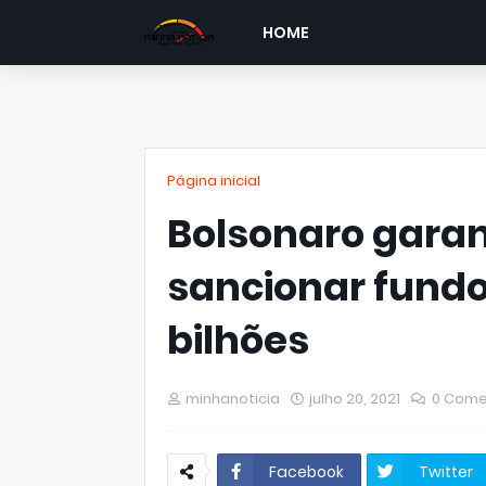
HOME
Página inicial
Bolsonaro garan
sancionar fundo 
bilhões
minhanoticia
julho 20, 2021
0 Come
Facebook
Twitter