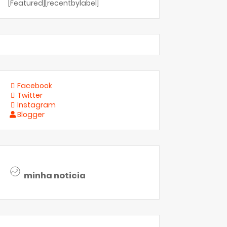
[Featured][recentbylabel]
Facebook
Twitter
Instagram
Blogger
minha noticia