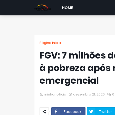
HOME
Página inicial
FGV: 7 milhões d
à pobreza após 
emergencial
minhanoticia
dezembro 21, 2020
0
Facebook
Twitter