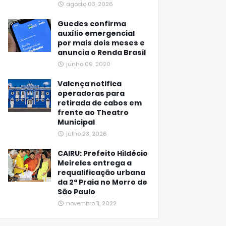
agosto 03, 2026
Guedes confirma
auxílio emergencial
por mais dois meses e
anuncia o Renda Brasil
junho 09, 2020
Valença notifica
operadoras para
retirada de cabos em
frente ao Theatro
Municipal
julho 23, 2026
CAIRU: Prefeito Hildécio
Meireles entrega a
requalificação urbana
da 2ª Praia no Morro de
São Paulo
novembro 11, 2022