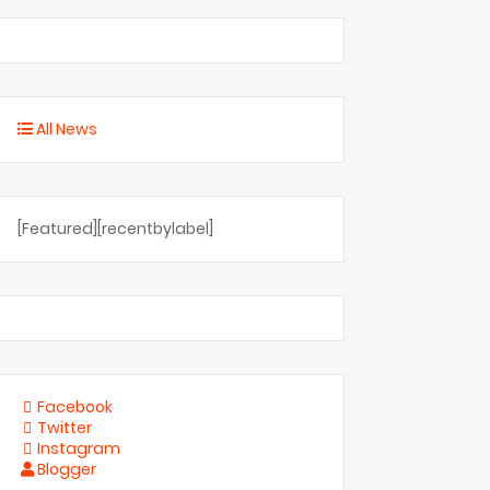
All News
[Featured][recentbylabel]
Facebook
Twitter
Instagram
Blogger