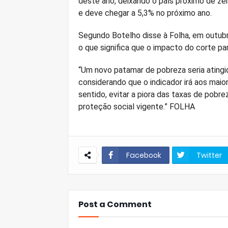
deste ano, deixando o país próximo de ze
e deve chegar a 5,3% no próximo ano.
Segundo Botelho disse à Folha, em outubr
o que significa que o impacto do corte pa
“Um novo patamar de pobreza seria atingido
considerando que o indicador irá aos maior
sentido, evitar a piora das taxas de pob
proteção social vigente.” FOLHA
Facebook
Twitter
Post a Comment