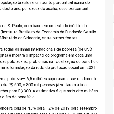
população brasileira, um ponto percentual acima do
deste ano, por causa do auxílio, esse percentual
a de S. Paulo, com base em um estudo inédito do
 (Instituto Brasileiro de Economia da Fundação Getulio
inistério da Cidadania, entre outras fontes.
a todas as linhas internacionais de pobreza (de US$
capita) e mostra o impacto do programa em cada uma
das pelo auxílio, problemas na focalização do benefício
uma reformulação da rede de proteção social em 2021.
rema pobreza—, 6,5 milhões superaram esse rendimento
 de R$ 600, e 800 mil pessoas já voltaram a ficar
her para R$ 300. A estimativa é que mais oito milhões
o fim do benefício.
nanceira caiu de 4,3% para 1,2% de 2019 para setembro