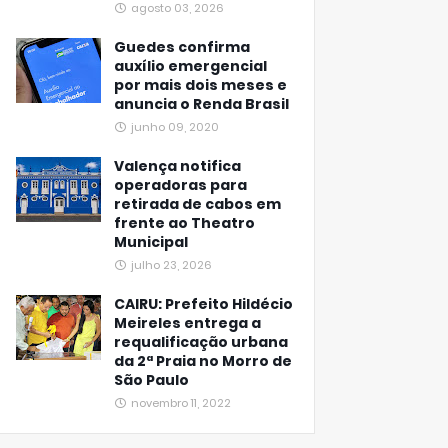
agosto 03, 2026
Guedes confirma
auxílio emergencial
por mais dois meses e
anuncia o Renda Brasil
junho 09, 2020
Valença notifica
operadoras para
retirada de cabos em
frente ao Theatro
Municipal
julho 23, 2026
CAIRU: Prefeito Hildécio
Meireles entrega a
requalificação urbana
da 2ª Praia no Morro de
São Paulo
novembro 11, 2022