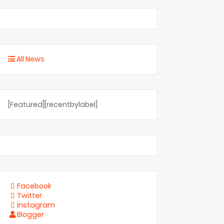
All News
[Featured][recentbylabel]
Facebook
Twitter
Instagram
Blogger