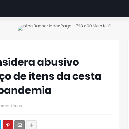
onsidera abusivo
o de itens da cesta
 pandemia
omentários