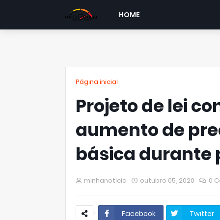
HOME
Página inicial
Projeto de lei c
aumento de preç
básica durante
minhanoticia
outubro 05, 2020
0 C
Facebook
Twitter