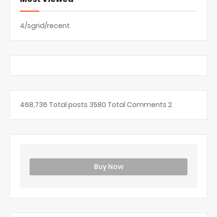
4/sgrid/recent
468,736
Total posts
3580
Total Comments
2
Buy Now