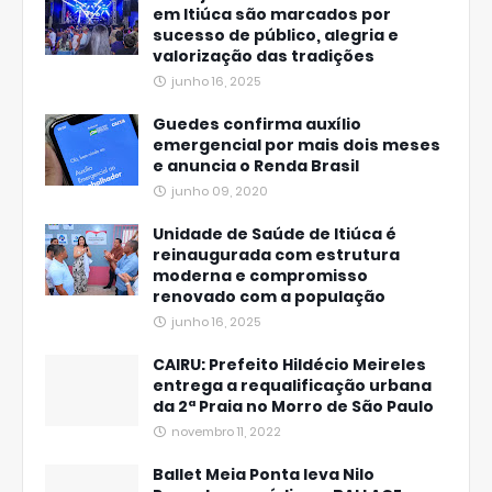
em Itiúca são marcados por
sucesso de público, alegria e
valorização das tradições
junho 16, 2025
Guedes confirma auxílio
emergencial por mais dois meses
e anuncia o Renda Brasil
junho 09, 2020
Unidade de Saúde de Itiúca é
reinaugurada com estrutura
moderna e compromisso
renovado com a população
junho 16, 2025
CAIRU: Prefeito Hildécio Meireles
entrega a requalificação urbana
da 2ª Praia no Morro de São Paulo
novembro 11, 2022
Ballet Meia Ponta leva Nilo