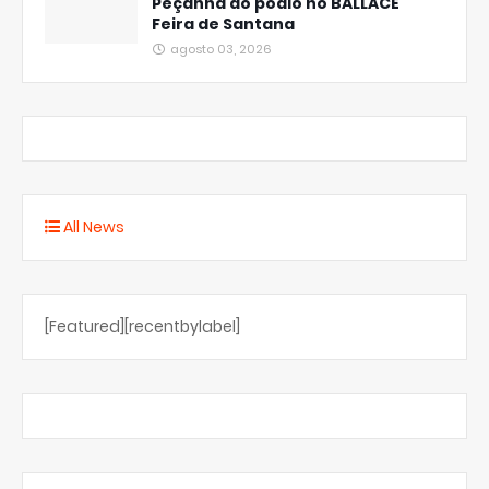
Peçanha ao pódio no BALLACE
Feira de Santana
agosto 03, 2026
All News
[Featured][recentbylabel]