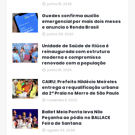
junho 16, 2025
Guedes confirma auxílio
emergencial por mais dois meses
e anuncia o Renda Brasil
junho 09, 2020
Unidade de Saúde de Itiúca é
reinaugurada com estrutura
moderna e compromisso
renovado com a população
junho 16, 2025
CAIRU: Prefeito Hildécio Meireles
entrega a requalificação urbana
da 2ª Praia no Morro de São Paulo
novembro 11, 2022
Ballet Meia Ponta leva Nilo
Peçanha ao pódio no BALLACE
Feira de Santana
agosto 03, 2026