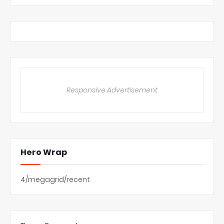
Responsive Advertisement
Hero Wrap
4/megagrid/recent