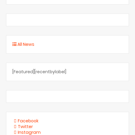
All News
[Featured][recentbylabel]
Facebook
Twitter
Instagram