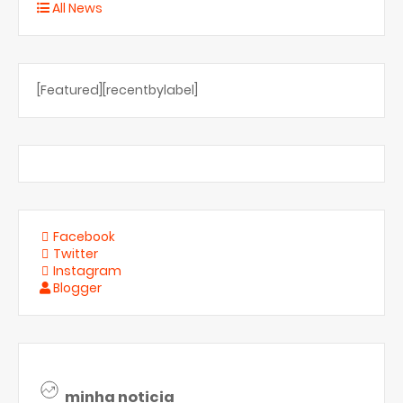
All News
[Featured][recentbylabel]
Facebook
Twitter
Instagram
Blogger
minha noticia