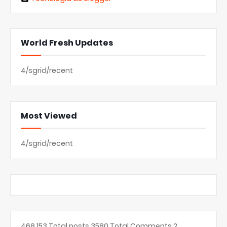
World Fresh Updates
4/sgrid/recent
Most Viewed
4/sgrid/recent
468,153
Total posts
3580
Total Comments
2