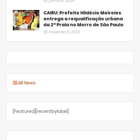
junho 16, 2025
CAIRU: Prefeito Hildécio Meireles
entrega a requalificação urbana
da 2ª Praia no Morro de São Paulo
novembro 11, 2022
All News
[Featured][recentbylabel]