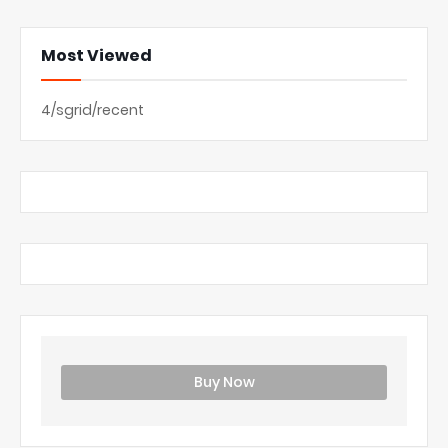
Most Viewed
4/sgrid/recent
Buy Now