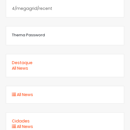
4/megagrid/recent
Thema Password
Destaque
All News
All News
Cidades
All News