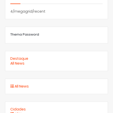
4/megagrid/recent
Thema Password
Destaque
All News
All News
Cidades