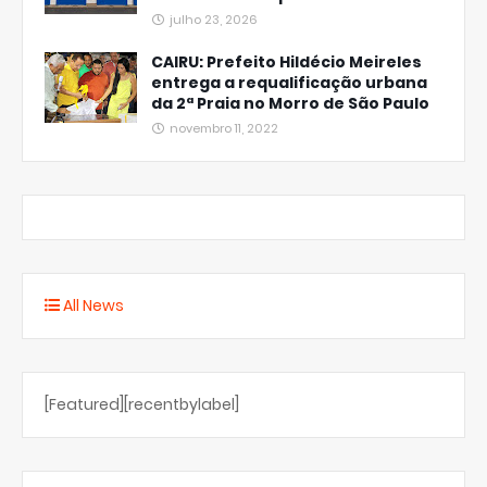
julho 23, 2026
CAIRU: Prefeito Hildécio Meireles
entrega a requalificação urbana
da 2ª Praia no Morro de São Paulo
novembro 11, 2022
All News
[Featured][recentbylabel]