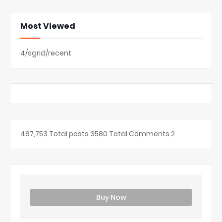
Most Viewed
4/sgrid/recent
467,753
Total posts
3580
Total Comments
2
Buy Now